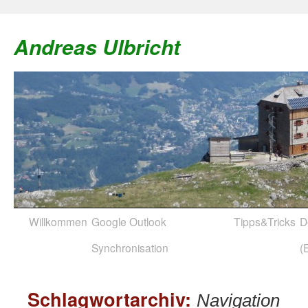
Andreas Ulbricht
Willkommen
Google Outlook
Tipps&Tricks
D
Zum
Synchronisation
(
Inhalt
springen
Schlagwortarchiv:
Navigation